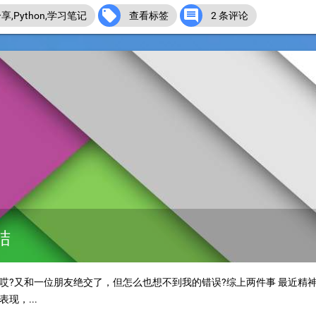


分享
,
Python
,
学习笔记
查看标签
2 条评论
结
?又和一位朋友绝交了，但怎么也想不到我的错误?综上两件事 最近精神状
现，...