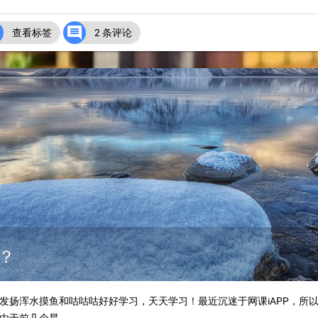


查看标签
2 条评论
？
发扬浑水摸鱼和咕咕咕好好学习，天天学习！最近沉迷于网课iAPP，所