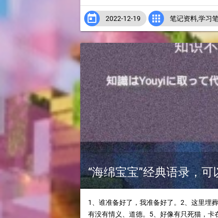


2022-12-19
笔记资料
,
学习
“海绵宝宝”经典语录，
1、谁准备好了，我准备好了。2、这里埋
有没有情义、道德。5、好像有只死猫，卡在