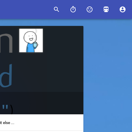





se ...