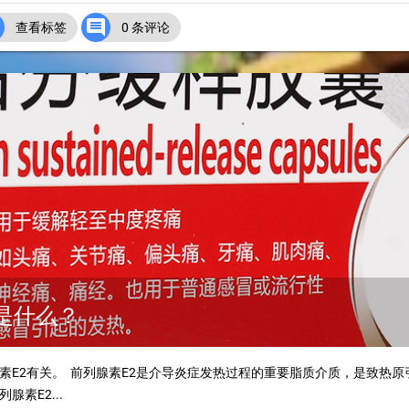


查看标签
0 条评论
理是什么？
素E2有关。 前列腺素E2是介导炎症发热过程的重要脂质介质，是致热
素E2...