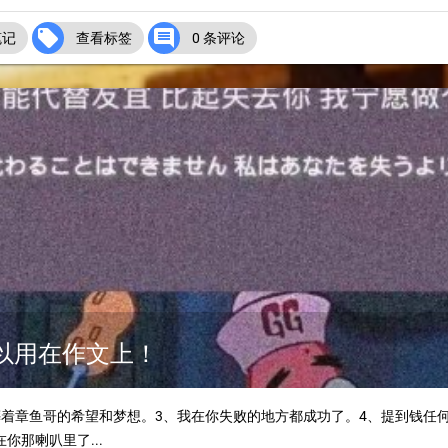


笔记
查看标签
0 条评论
可以用在作文上！
葬着章鱼哥的希望和梦想。3、我在你失败的地方都成功了。4、提到钱任
你那喇叭里了...