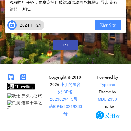
线程执行任务，而桌宠的四肢运动运动的舵机需要 异步 进行
运转，所以...

2024-11-24
阅读全文
上一页
1/1
下一页


Copyright © 2018-
Powered by
2026
小丁的屋舍
Typecho
湘ICP备
Theme by
2023029413号-1
MDUI2333
萌ICP备20219233
CDN by
号