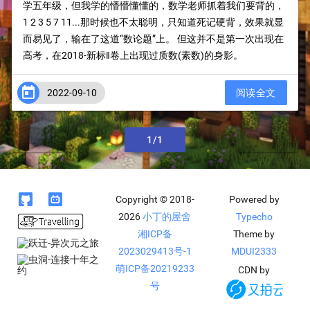
学五年级，但我学的懵懵懂懂的，数学老师抓着我们要背的，
1 2 3 5 7 11...那时候也不太聪明，只知道死记硬背，效果就显
而易见了，输在了这道“数论题”上。 但这并不是第一次出现在
高考，在2018-新标‖卷上出现过质数(素数)的身影。

2022-09-10
阅读全文
上一页
1/1
下一页


Copyright © 2018-
Powered by
2026
小丁的屋舍
Typecho
湘ICP备
Theme by
2023029413号-1
MDUI2333
萌ICP备20219233
CDN by
号