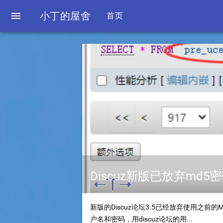

小丁的屋舍
首页
Discuz新版已放弃md
新版的Discuz论坛3.5已经放弃使用之
户名和密码，用discuz论坛的用...