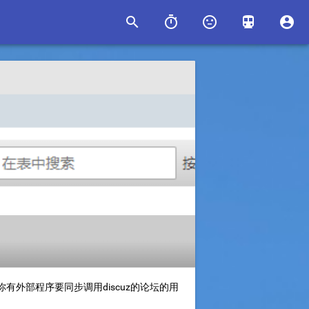





你有外部程序要同步调用discuz的论坛的用