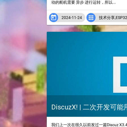
动的舵机需要 异步 进行运转，所以...


2024-11-24
技术分享
,
ESP3
DiscuzX! | 二次开发
我们上一次在很久以前发过一篇Discuz X