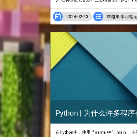
$1 公共基础知识Q1. 二叉树相关计算Q1-1.在


2024-02-13
错题集
,
学习笔
Python | 为什么许多程序要使用
在Python中，使用 if name == '__mai