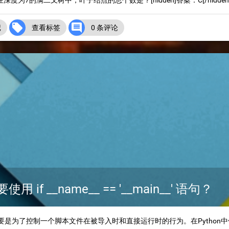
深度为7的满二叉树中，叶子结点的总个数是？[hidden]答案：C[/hidden]A.


记
查看标签
0 条评论
 if __name__ == '__main__' 语句？
n__' 主要是为了控制一个脚本文件在被导入时和直接运行时的行为。在Python中使用 if na