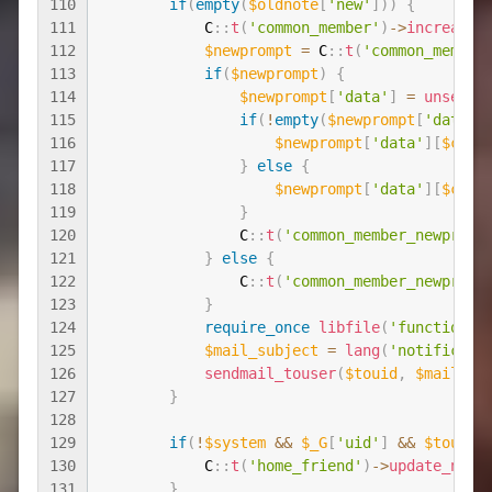
110
if
(
empty
(
$oldnote
[
'new'
]
)
)
{
111
C
::
t
(
'common_member'
)
-
>
increase
(
112
$newprompt
=
C
::
t
(
'common_member
113
if
(
$newprompt
)
{
114
$newprompt
[
'data'
]
=
unseria
115
if
(
!
empty
(
$newprompt
[
'data'
]
116
$newprompt
[
'data'
]
[
$cate
117
}
else
{
118
$newprompt
[
'data'
]
[
$cate
119
}
120
C
::
t
(
'common_member_newpromp
121
}
else
{
122
C
::
t
(
'common_member_newpromp
123
}
124
require_once
libfile
(
'function/m
125
$mail_subject
=
lang
(
'notificati
126
sendmail_touser
(
$touid
,
$mail_su
127
}
128
129
if
(
!
$system
&&
$_G
[
'uid'
]
&&
$touid
130
C
::
t
(
'home_friend'
)
-
>
update_num_
131
}