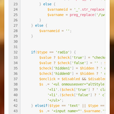
23
}
else
{
24
$varnameid
=
'_'
.
str_replace
(
arr
25
$varname
=
preg_replace
(
'/\w+new
26
}
27
}
else
{
28
$varnameid
=
''
;
29
}
30
31
32
if
(
$type
==
'radio'
)
{
33
$value
?
$check
[
'true'
]
=
"checked"
34
$value
?
$check
[
'false'
]
=
''
:
$che
35
$check
[
'hidden1'
]
=
$hidden
?
' οncl
36
$check
[
'hidden0'
]
=
$hidden
?
' οncl
37
$onclick
=
$disabled
&&
$disabled
==
38
$s
.
=
'<ul οnmοuseοver="altStyle(thi
39
'<li'
.
(
$check
[
'true'
]
?
' class=
40
'<li'
.
(
$check
[
'false'
]
?
' class
41
'</ul>'
;
42
}
elseif
(
$type
==
'text'
||
$type
==
'pa
43
$s
.
=
'<input name="'
.
$varname
.
'" va