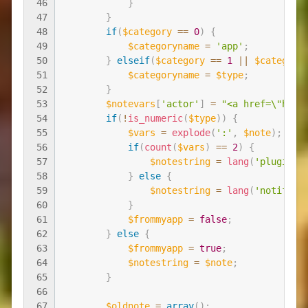
46
}
47
}
48
if
(
$category
==
0
)
{
49
$categoryname
=
'app'
;
50
}
elseif
(
$category
==
1
||
$category
51
$categoryname
=
$type
;
52
}
53
$notevars
[
'actor'
]
=
"<a href=\"home
54
if
(
!
is_numeric
(
$type
)
)
{
55
$vars
=
explode
(
':'
,
$note
)
;
56
if
(
count
(
$vars
)
==
2
)
{
57
$notestring
=
lang
(
'plugin/'
58
}
else
{
59
$notestring
=
lang
(
'notifica
60
}
61
$frommyapp
=
false
;
62
}
else
{
63
$frommyapp
=
true
;
64
$notestring
=
$note
;
65
}
66
67
$oldnote
=
array
(
)
;