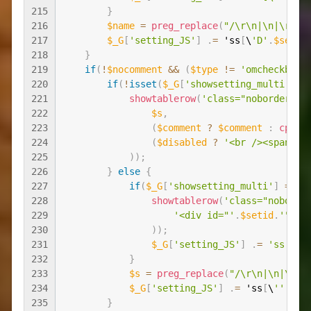
215
}
216
$name
=
preg_replace
(
"/\r\n|\n|\r/"
,
217
$_G
[
'setting_JS'
]
.
=
 'ss
[
\
'D'
.
$setid
218
}
219
if
(
!
$nocomment
&&
(
$type
!=
'omcheckbox'
220
if
(
!
isset
(
$_G
[
'showsetting_multi'
]
)
)
221
showtablerow
(
'class="noborder" ο
222
$s
,
223
(
$comment
?
$comment
:
cplan
224
(
$disabled
?
'<br /><span cl
225
)
)
;
226
}
else
{
227
if
(
$_G
[
'showsetting_multi'
]
==
0
228
showtablerow
(
'class="noborde
229
'<div id="'
.
$setid
.
'"></
230
)
)
;
231
$_G
[
'setting_JS'
]
.
=
'ss[\''
232
}
233
$s
=
preg_replace
(
"/\r\n|\n|\r/"
234
$_G
[
'setting_JS'
]
.
=
 'ss
[
\
''
.
$se
235
}