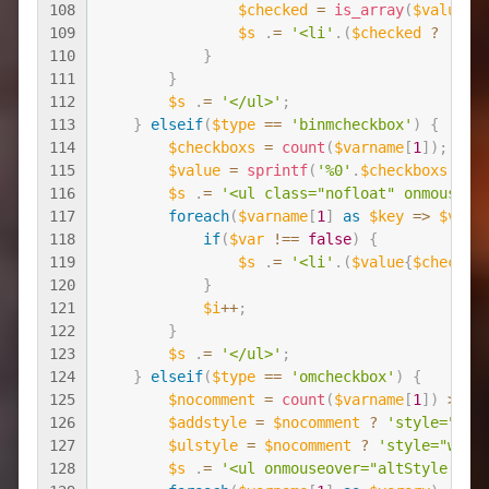
108
$checked
=
is_array
(
$value
)
109
$s
.
=
'<li'
.
(
$checked
?
' cl
110
}
111
}
112
$s
.
=
'</ul>'
;
113
}
elseif
(
$type
==
'binmcheckbox'
)
{
114
$checkboxs
=
count
(
$varname
[
1
]
)
;
115
$value
=
sprintf
(
'%0'
.
$checkboxs
.
'b'
116
$s
.
=
'<ul class="nofloat" οnmοuseοv
117
foreach
(
$varname
[
1
]
as
$key
=
>
$var
)
118
if
(
$var
!==
false
)
{
119
$s
.
=
'<li'
.
(
$value
{
$checkbo
120
}
121
$i
++
;
122
}
123
$s
.
=
'</ul>'
;
124
}
elseif
(
$type
==
'omcheckbox'
)
{
125
$nocomment
=
count
(
$varname
[
1
]
)
>
3
126
$addstyle
=
$nocomment
?
'style="flo
127
$ulstyle
=
$nocomment
?
'style="widt
128
$s
.
=
'<ul οnmοuseοver="altStyle(thi