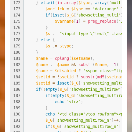
172
}
elseif
(
in_array
(
$type
,
array
(
'multiply
173
$onclick
=
$type
==
'daterange'
?
' 
174
if
(
isset
(
$_G
[
'showsetting_multi'
]
)
)
175
$varname
[
1
]
=
preg_replace
(
'/\w+
176
}
177
$s
.
=
"<input type=\"text\" class=\"
178
}
else
{
179
$s
.
=
$type
;
180
}
181
$name
=
cplang
(
$setname
)
;
182
$name
.
=
$name
&&
substr
(
$name
,
-
1
)
!=
'
183
$name
=
$disabled
?
'<span class="lightf
184
$setid
=
!
$setid
?
substr
(
md5
(
$setname
)
,
185
$setid
=
isset
(
$_G
[
'showsetting_multi'
]
)
186
if
(
!
empty
(
$_G
[
'showsetting_multirow'
]
)
)
187
if
(
empty
(
$_G
[
'showsetting_multirow_n
188
echo
'<tr>'
;
189
}
190
echo
'<td class="vtop rowform"><p cl
191
$_G
[
'showsetting_multirow_n'
]
++
;
192
if
(
$_G
[
'showsetting_multirow_n'
]
==