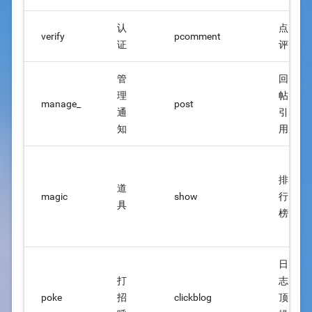
认
点
verify
pcomment
证
评
管
回
理
帖
manage_
post
通
引
知
用
排
道
magic
show
行
具
榜
日
打
志
poke
招
clickblog
顶