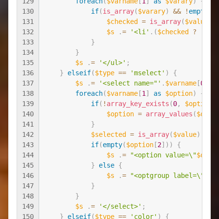
129
foreach
(
$varname
[
1
]
as
$varary
)
{
130
if
(
is_array
(
$varary
)
&&
!
empty
(
$
131
$checked
=
is_array
(
$value
)
132
$s
.
=
'<li'
.
(
$checked
?
' cl
133
}
134
}
135
$s
.
=
'</ul>'
;
136
}
elseif
(
$type
==
'mselect'
)
{
137
$s
.
=
'<select name="'
.
$varname
[
0
]
.
'
138
foreach
(
$varname
[
1
]
as
$option
)
{
139
if
(
!
array_key_exists
(
0
,
$option
)
140
$option
=
array_values
(
$opti
141
}
142
$selected
=
is_array
(
$value
)
&&
143
if
(
empty
(
$option
[
2
]
)
)
{
144
$s
.
=
"<option value=\"
$opti
145
}
else
{
146
$s
.
=
"<optgroup label=\""
.
$
147
}
148
}
149
$s
.
=
'</select>'
;
150
}
elseif
(
$type
==
'color'
)
{