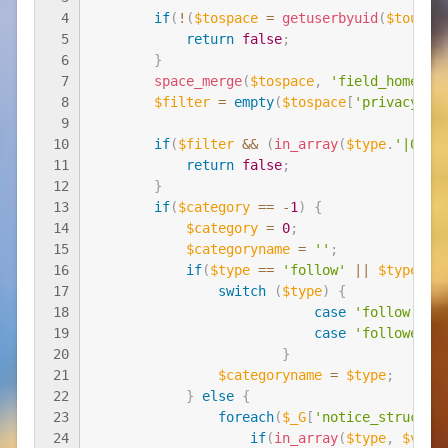
4
if
(
!
(
$tospace
=
getuserbyuid
(
$touid
)
5
return
false
;
6
}
7
space_merge
(
$tospace
,
'field_home'
)
;
8
$filter
=
empty
(
$tospace
[
'privacy'
]
[
9
10
if
(
$filter
&&
(
in_array
(
$type
.
'|0'
,
11
return
false
;
12
}
13
if
(
$category
==
-
1
)
{
14
$category
=
0
;
15
$categoryname
=
''
;
16
if
(
$type
==
'follow'
||
$type
==
17
switch
(
$type
)
{
18
case
'follow'
:
19
case
'follower'
20
}
21
$categoryname
=
$type
;
22
}
else
{
23
foreach
(
$_G
[
'notice_structur
24
if
(
in_array
(
$type
,
$val
)