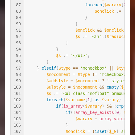
87
foreach
(
$varary
[
2
]
a
88
$onclick
.
=
'$(\
89
}
90
}
91
$onclick
&&
$onclick
=
'
92
$s
.
=
'<li'
.
(
$radiocheck
93
}
94
}
95
$s
.
=
'</ul>'
;
96
}
97
}
elseif
(
$type
==
'mcheckbox'
||
$type
=
98
$nocomment
=
$type
!=
'mcheckbox2'
&
99
$addstyle
=
$nocomment
?
' style="fl
100
$ulstyle
=
$nocomment
&&
empty
(
$_G
[
'
101
$s
.
=
'<ul class="nofloat" οnmοuseοv
102
foreach
(
$varname
[
1
]
as
$varary
)
{
103
if
(
is_array
(
$varary
)
&&
!
empty
(
$
104
if
(
!
array_key_exists
(
0
,
$var
105
$varary
=
array_values
(
$
106
}
107
$onclick
=
!
isset
(
$_G
[
'shows