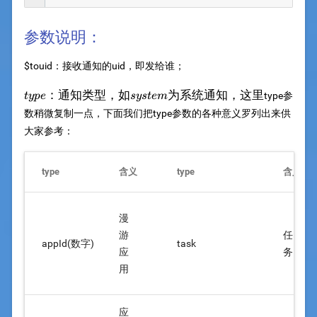
参数说明：
$touid：接收通知的uid，即发给谁；
type：
：通知类型，如
为系统通知，这里
type参
t
y
p
e
sys
t
e
m
通知类
数稍微复制一点，下面我们把type参数的各种意义罗列出来供
型，如
大家参考：
system
为系统
通知，
type
含义
type
含义
这里
漫
游
任
appId(数字)
task
应
务
用
应