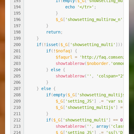
193
if
(
empty
(
$_G
[
'showsetting_multir
194
echo
'</tr>'
;
195
}
196
$_G
[
'showsetting_multirow_n'
]
=
197
}
198
return
;
199
}
200
if
(
!
isset
(
$_G
[
'showsetting_multi'
]
)
)
{
201
if
(
!
$nofaq
)
{
202
$faqurl
=
'http://faq.comsenz.co
203
showtablerow
(
$noborder
.
'οnmοuseο
204
}
else
{
205
showtablerow
(
''
,
'colspan="2" cl
206
}
207
}
else
{
208
if
(
empty
(
$_G
[
'showsetting_multijs'
]
)
209
$_G
[
'setting_JS'
]
.
=
'var ss = n
210
$_G
[
'showsetting_multijs'
]
=
1
;
211
}
212
if
(
$_G
[
'showsetting_multi'
]
==
0
)
{
213
showtablerow
(
''
,
array
(
'class="t
214
$_G
[
'setting_JS'
]
.
=
'ss[\'D'
.
$s