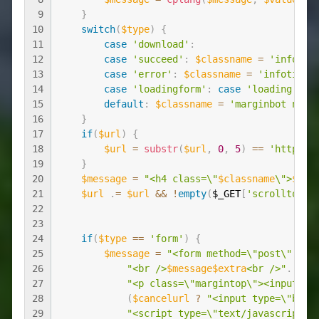
9
}
10
switch
(
$type
)
{
11
case
'download'
:
12
case
'succeed'
:
$classname
=
'infotit
13
case
'error'
:
$classname
=
'infotitle
14
case
'loadingform'
:
case
'loading'
:
$
15
default
:
$classname
=
'marginbot norm
16
}
17
if
(
$url
)
{
18
$url
=
substr
(
$url
,
0
,
5
)
==
'http:'
19
}
20
$message
=
"<h4 class=\"
$classname
\">
$mes
21
$url
.
=
$url
&&
!
empty
(
$_GET
[
'scrolltop'
]
22
23
24
if
(
$type
==
'form'
)
{
25
$message
=
"<form method=\"post\" act
26
"<br />
$message
$extra
<br />"
.
27
"<p class=\"margintop\"><input ty
28
(
$cancelurl
?
"<input type=\"butt
29
"<script type=\"text/javascript\"