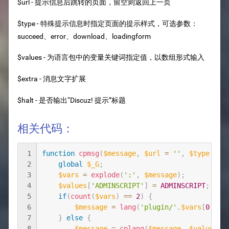
$url - 提示信息后跳转的页面，留空则返回上一页
$type - 特殊提示信息时指定页面的提示样式，可选参数：
succeed、error、download、loadingform
$values - 为语言包中的变量关键词指定值，以数组形式输入
$extra - 消息文字扩展
$halt - 是否输出“Discuz! 提示”标题
相关代码：
1
function
cpmsg
(
$message
,
$url
=
''
,
$type
=
'
2
global
$_G
;
3
$vars
=
explode
(
':'
,
$message
)
;
4
$values
[
'ADMINSCRIPT'
]
=
ADMINSCRIPT
;
5
if
(
count
(
$vars
)
==
2
)
{
6
$message
=
lang
(
'plugin/'
.
$vars
[
0
]
,
$
7
}
else
{
8
$message
=
cplang
(
$message
,
$values
)
;