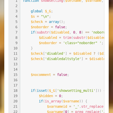
1
function
showsetting
(
$setname
,
$varname
,
$va
2
3
global
$_G
;
4
$s
=
"\n"
;
5
$check
=
array
(
)
;
6
$noborder
=
false
;
7
if
(
substr
(
$disabled
,
0
,
8
)
==
'noborder'
8
$disabled
=
trim
(
substr
(
$disabled
,
8
9
$noborder
=
'class="noborder" '
;
10
}
11
$check
[
'disabled'
]
=
$disabled
?
(
$disab
12
$check
[
'disabledaltstyle'
]
=
$disabled
?
13
14
15
$nocomment
=
false
;
16
17
18
if
(
isset
(
$_G
[
'showsetting_multi'
]
)
)
{
19
$hidden
=
0
;
20
if
(
is_array
(
$varname
)
)
{
21
$varnameid
=
'_'
.
str_replace
(
arr
22
$varname
[
0
]
=
preg_replace
(
'/\w+