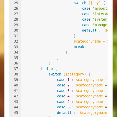
25
switch
(
$key
)
{
26
case
'mypost'
:
27
case
'interactiv
28
case
'system'
:
29
case
'manage'
:
30
default
:
$cate
31
}
32
$categoryname
=
$key
33
break
;
34
}
35
}
36
}
37
}
else
{
38
switch
(
$category
)
{
39
case
1
:
$categoryname
=
'my
40
case
2
:
$categoryname
=
'in
41
case
3
:
$categoryname
=
'sy
42
case
4
:
$categoryname
=
'ma
43
case
5
:
$categoryname
=
'fo
44
case
6
:
$categoryname
=
'fo
45
default
:
$categoryname
=
'