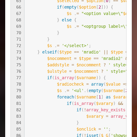
65
$selected
=
$option
[
0
]
==
$value
66
if
(
empty
(
$option
[
2
]
)
)
{
67
$s
.
=
"<option value=\"
$opti
68
}
else
{
69
$s
.
=
"<optgroup label=\""
.
$
70
}
71
}
72
$s
.
=
'</select>'
;
73
}
elseif
(
$type
==
'mradio'
||
$type
==
'
74
$nocomment
=
$type
==
'mradio2'
&&
!
75
$addstyle
=
$nocomment
?
' style="fl
76
$ulstyle
=
$nocomment
?
' style="wid
77
if
(
is_array
(
$varname
)
)
{
78
$radiocheck
=
array
(
$value
=
>
' 
79
$s
.
=
'<ul'
.
(
empty
(
$varname
[
2
]
)
80
foreach
(
$varname
[
1
]
as
$varary
)
81
if
(
is_array
(
$varary
)
&&
!
emp
82
if
(
!
array_key_exists
(
0
,
83
$varary
=
array_valu
84
}
85
$onclick
=
''
;
86
if
(
!
isset
(
$_G
[
'showsetti