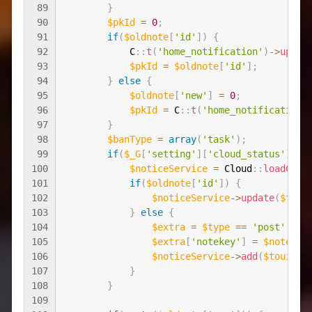
89
}
90
$pkId
=
0
;
91
if
(
$oldnote
[
'id'
]
)
{
92
C
::
t
(
'home_notification'
)
-
>
updat
93
$pkId
=
$oldnote
[
'id'
]
;
94
}
else
{
95
$oldnote
[
'new'
]
=
0
;
96
$pkId
=
C
::
t
(
'home_notification'
97
}
98
$banType
=
array
(
'task'
)
;
99
if
(
$_G
[
'setting'
]
[
'cloud_status'
]
&&
100
$noticeService
=
Cloud
::
loadClas
101
if
(
$oldnote
[
'id'
]
)
{
102
$noticeService
-
>
update
(
$toui
103
}
else
{
104
$extra
=
$type
==
'post'
?
a
105
$extra
[
'notekey'
]
=
$note
;
106
$noticeService
-
>
add
(
$touid
,
107
}
108
}
109