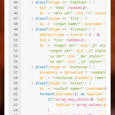
44
}
elseif
(
$type
==
'htmltext'
)
{
45
$id
.
=
'html'
.
random
(
2
)
;
46
$s
.
=
'<div id="'
.
$id
.
'">'
.
$value
.
'<
47
}
elseif
(
$type
==
'file'
)
{
48
$s
.
=
'<input name="'
.
$varname
.
'" va
49
}
elseif
(
$type
==
'filetext'
)
{
50
$defaulttype
=
$value
?
1
:
0
;
51
$id
=
'file'
.
random
(
2
)
;
52
$s
.
=
'<input id="'
.
$id
.
'_0" style="
53
'<input id="'
.
$id
.
'_1" style="di
54
'<a id="'
.
$id
.
'_0a" style="'
.
(
!
$
55
'<a id="'
.
$id
.
'_1a" style="'
.
(
$d
56
}
elseif
(
$type
==
'textarea'
)
{
57
$readonly
=
$disabled
?
'readonly'
:
58
$s
.
=
"<textarea 
$readonly
 rows=\"6\
59
}
elseif
(
$type
==
'select'
)
{
60
$s
.
=
'<select name="'
.
$varname
[
0
]
.
'
61
foreach
(
$varname
[
1
]
as
$option
)
{
62
if
(
!
array_key_exists
(
0
,
$option
)
63
$option
=
array_values
(
$opti
64
}