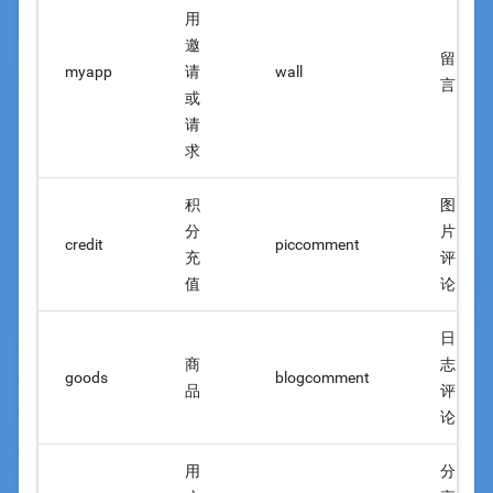
用
邀
留
myapp
请
wall
言
或
请
求
积
图
分
片
credit
piccomment
充
评
值
论
日
商
志
goods
blogcomment
品
评
论
用
分