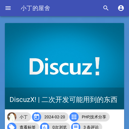

小丁的屋舍


DiscuzX! | 二次开发可能用到的东西


小丁
2024-02-20
PHP
,
技术分享



查看标签
0次浏览
3 条评论