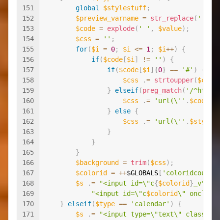
151
global
$stylestuff
;
152
$preview_varname
=
str_replace
(
'['
,
153
$code
=
explode
(
' '
,
$value
)
;
154
$css
=
''
;
155
for
(
$i
=
0
;
$i
<=
1
;
$i
++
)
{
156
if
(
$code
[
$i
]
!=
''
)
{
157
if
(
$code
[
$i
]
{
0
}
==
'#'
)
{
158
$css
.
=
strtoupper
(
$code
159
}
elseif
(
preg_match
(
'/^http:
160
$css
.
=
'url(\''
.
$code
[
$
161
}
else
{
162
$css
.
=
'url(\''
.
$styles
163
}
164
}
165
}
166
$background
=
trim
(
$css
)
;
167
$colorid
=
++
$GLOBALS
[
'coloridcount'
168
$s
.
=
"<input id=\"c
{
$colorid
}
_v\" t
169
"<input id=\"c
$colorid
\" οnclick
170
}
elseif
(
$type
==
'calendar'
)
{
171
$s
.
=
"<input type=\"text\" class=\"