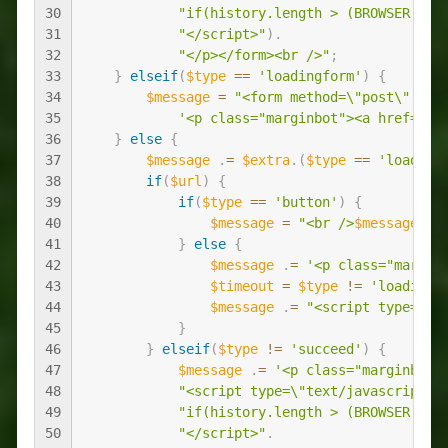
30
"if(history.length > (BROWSER.ie 
31
"</script>"
)
.
32
"</p></form><br />"
;
33
}
elseif
(
$type
==
'loadingform'
)
{
34
$message
=
"<form method=\"post\" act
35
'<p class="marginbot"><a href="##
36
}
else
{
37
$message
.
=
$extra
.
(
$type
==
'loading
38
if
(
$url
)
{
39
if
(
$type
==
'button'
)
{
40
$message
=
"<br />
$message
<br
41
}
else
{
42
$message
.
=
'<p class="margin
43
$timeout
=
$type
!=
'loading'
44
$message
.
=
"<script type=\"t
45
}
46
}
elseif
(
$type
!=
'succeed'
)
{
47
$message
.
=
'<p class="marginbot"
48
"<script type=\"text/javascript\"
49
"if(history.length > (BROWSER.ie 
50
"</script>"
.