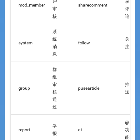
户
享
mod_member
sharecomment
审
评
核
论
系
统
关
system
follow
消
注
息
群
组
审
推
group
pusearticle
核
送
通
过
@
举
report
at
功
报
能