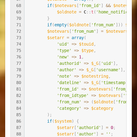
68
if
(
$notevars
[
'from_id'
]
&&
$notevars
69
$oldnote
=
C
::
t
(
'home_notificati
70
}
71
if
(
empty
(
$oldnote
[
'from_num'
]
)
)
$old
72
$notevars
[
'from_num'
]
=
$notevars
[
'f
73
$setarr
=
array
(
74
'uid'
=
>
$touid
,
75
'type'
=
>
$type
,
76
'new'
=
>
1
,
77
'authorid'
=
>
$_G
[
'uid'
]
,
78
'author'
=
>
$_G
[
'username'
]
,
79
'note'
=
>
$notestring
,
80
'dateline'
=
>
$_G
[
'timestamp'
]
,
81
'from_id'
=
>
$notevars
[
'from_id'
82
'from_idtype'
=
>
$notevars
[
'from
83
'from_num'
=
>
(
$oldnote
[
'from_nu
84
'category'
=
>
$category
85
)
;
86
if
(
$system
)
{
87
$setarr
[
'authorid'
]
=
0
;
88
$setarr
[
'author'
]
=
''
;