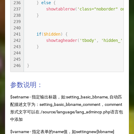
236
}
else
{
237
showtablerow
(
'class="noborder" οnmοu
238
}
239
240
241
if
(
$hidden
)
{
242
showtagheader
(
'tbody'
,
'hidden_'
.
$se
243
}
244
245
246
}
参数说明：
$setname - 指定输出标题，如:setting_basic_bbname, 自动匹
配描述文字为：setting_basic_bbname_comment，comment
形式文字可以在./source/language/lang_admincp.php语言包
中添加
$varname - 指定表单的name值，如settingnew[bbname]