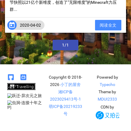
节快照以21亿个新维度，创造了“无限维度”的Minecraft力压
群...

2020-04-02
阅读全文
上一页
1/1
下一页


Copyright © 2018-
Powered by
2026
小丁的屋舍
Typecho
湘ICP备
Theme by
2023029413号-1
MDUI2333
萌ICP备20219233
CDN by
号