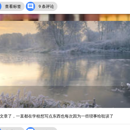


查看标签
9 条评论
文章了，一直都在学校想写点东西也每次因为一些琐事给耽误了