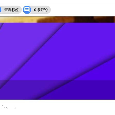


查看标签
0 条评论
╯︵┴─┴