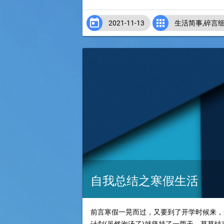


2021-11-13
生活简事
,
碎言
自我总结之寒假生活
前言寒假一晃而过，又要到了开学时候来，