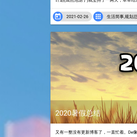
计划(虽然泡汤了)就坚持了一两天，草草结束


2021-02-26
生活简事
,
规划
2020暑假总结
又有一整没有更新博客了，一直忙着。De像