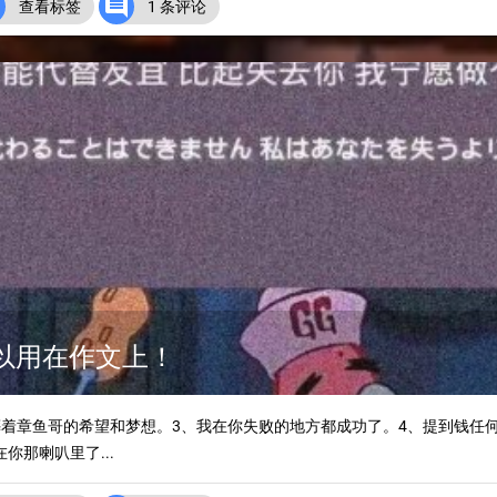


查看标签
1 条评论
可以用在作文上！
葬着章鱼哥的希望和梦想。3、我在你失败的地方都成功了。4、提到钱任
你那喇叭里了...