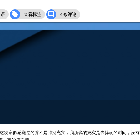


细语
查看标签
4 条评论
这次寒假感觉过的并不是特别充实，我所说的充实是去掉玩的时间，没有