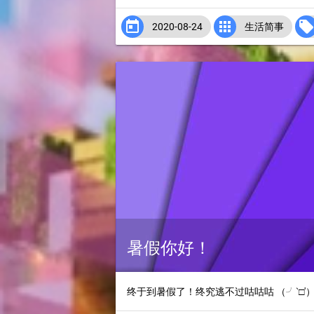


2020-08-24
生活简事
暑假你好！
终于到暑假了！终究逃不过咕咕咕 （╯‵□′）