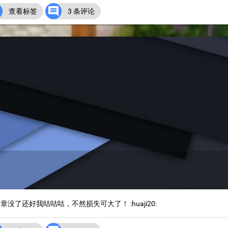


查看标签
3 条评论
了还好我咕咕咕，不然损失可大了！ :huaji20: