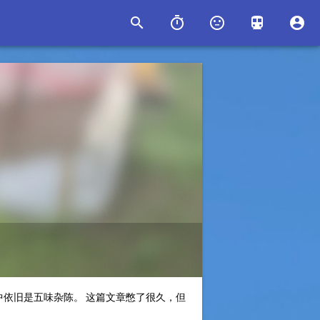





中依旧是五味杂陈。 这篇文章憋了很久，但