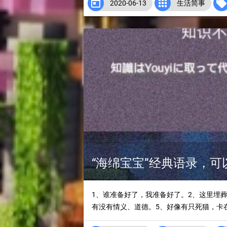


2020-06-13
生活简事
“海绵宝宝”经典语录，
1、谁准备好了，我准备好了。2、这里埋
有没有情义、道德。5、好像有只死猫，卡在