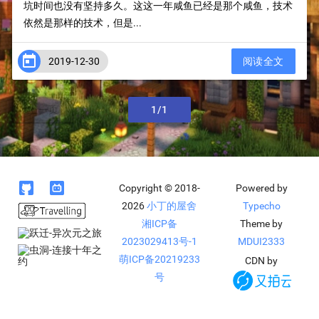
坑时间也没有坚持多久。这这一年咸鱼已经是那个咸鱼，技术
依然是那样的技术，但是...

2019-12-30
阅读全文
上一页
1/1
下一页


Copyright © 2018-
Powered by
2026
小丁的屋舍
Typecho
湘ICP备
Theme by
2023029413号-1
MDUI2333
萌ICP备20219233
CDN by
号