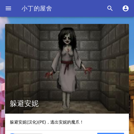

小丁的屋舍


躲避安妮
躲避安妮(汉化)(PE)，逃出安妮的魔爪！