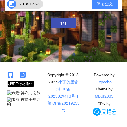

2018-12-28
阅读全文
上一页
1/1
下一页


Copyright © 2018-
Powered by
2026
小丁的屋舍
Typecho
湘ICP备
Theme by
2023029413号-1
MDUI2333
萌ICP备20219233
CDN by
号