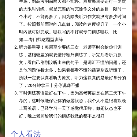
手感，到高考的前两天都不能停。然后每周要进行一两次
的大限时训练，就是完整的写完除作文外的题目，限时一
个小时，不能再多了，因为除去听力作文就没有多少时间
了。按照我前面说的几点做，阅读的速度提升了，一个小
时内就可以完成。哪块写的不好就专门训练哪块，比
如……专门找这题型训练
听力很重要！每周至少要练三次，老师平时会给你们训
练，基础较差的就要进行额外训练了，听完后看听力原
文，看自己刚刚没听出来的句子，是词汇不懂的问题，还
是他问题转折太多，如果看都看不懂的话更别说听懂了，
所以一定要认真看听力原文。听力这块真的是最好拿分的
了，20分钟拿三十分你说赚不赚
平时训练英语最好在下午，因为高考英语是在第二天下午
考的，这时候能保证你的做题状态，我个人不是很喜欢晚
上写英语，已经学习一天了感觉很压抑，做题状态也不
好，晚上老师给我们的训练我做的都不是很好
个人看法