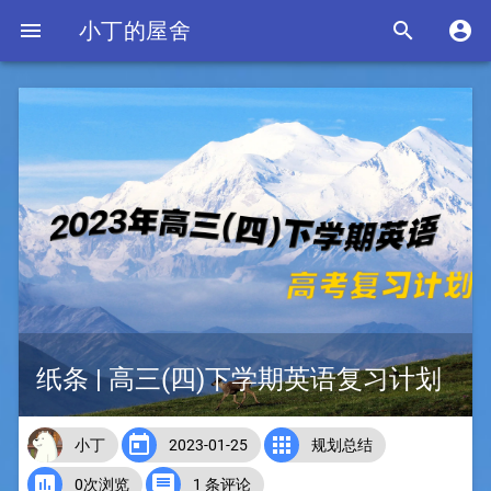

小丁的屋舍


纸条 | 高三(四)下学期英语复习计划


小丁
2023-01-25
规划总结


0次浏览
1 条评论